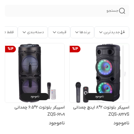
جستجو
جدیدترین
برندها
قیمت
دسته‌بندی
فقط محص
%
14
%
14
ناموجود
ناموجود
اسپیکر بلوتوث 2*8 اینچ چمدانی
اسپیکر بلوتوث 2*6.5 چمدانی
ZQS-6209
ZQS-8227S
ناموجود
ناموجود