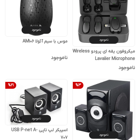
ناموجود
ناموجود
موس با سیم آئولا AM106
میکروفون یقه ای پرودو Wireless
ناموجود
Lavalier Microphone
Lightning/Type-c PD-
ناموجود
2MLAVCC-BK اورجینال
%
21
%
3
ناموجود
اسپیکر لپ تاپی USB P-net A-
ناموجود
707