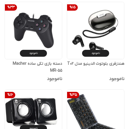
%
33
%
15
ناموجود
ناموجود
هندزفری بلوتوث الدینیو مدل T02
دسته بازی تکی ساده Macher
MR-55
ناموجود
ناموجود
%
16
%
35
ناموجود