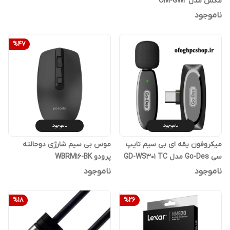
مکس مدل OM-GW2
ناموجود
%
47
ناموجود
ناموجود
میکروفون یقه ای بی سیم تایپ
موس بی سیم شارژی دوحالته
سی Go-Des مدل GD-WS301 TC
پرودو WBRM16-BK
ناموجود
ناموجود
%
18
%
26