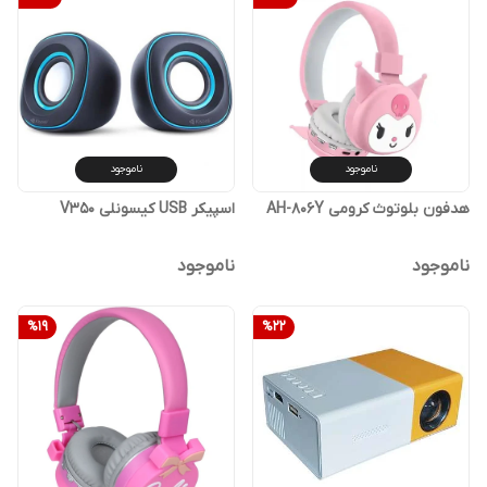
ناموجود
ناموجود
هدفون بلوتوث کرومی AH-806Y
اسپیکر USB کیسونلی V350
ناموجود
ناموجود
%
19
%
22