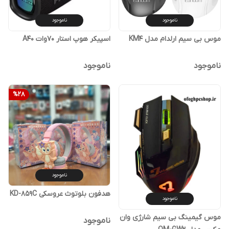
ناموجود
ناموجود
موس بی سیم ارلدام مدل KM4
اسپیکر هوپ استار 70وات A40
ناموجود
ناموجود
%
28
ناموجود
هدفون بلوتوث عروسکی KD-859C
ناموجود
موس گیمینگ بی سیم شارژی وان
ناموجود