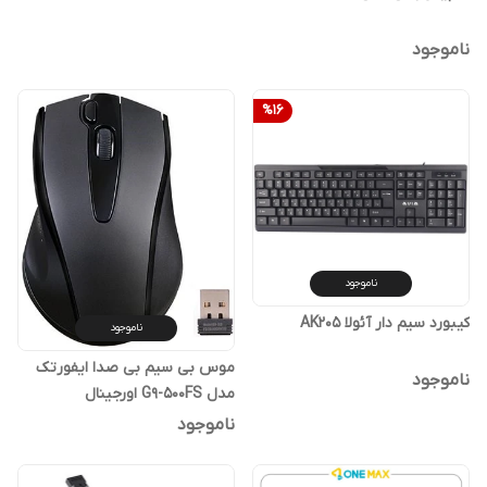
ناموجود
%
16
ناموجود
کیبورد سیم دار آئولا AK205
ناموجود
موس بی سیم بی صدا ایفورتک
ناموجود
مدل G9-500FS اورجینال
ناموجود