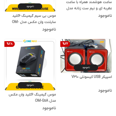
ساعت هوشمند همراه با ساعت
ناموجود
عقربه ای و نیم ست زنانه مدل
A89 Plus
ناموجود
موس بی سیم گیمینگ 6کلید
سایلنت وان مکس مدل OM-
GW6A
ناموجود
%
28
%
22
ناموجود
اسپیکر USB کیسونلی V310
ناموجود
ناموجود
موس گیمینگ 6کلید وان مکس
مدل OM-G11A
ناموجود