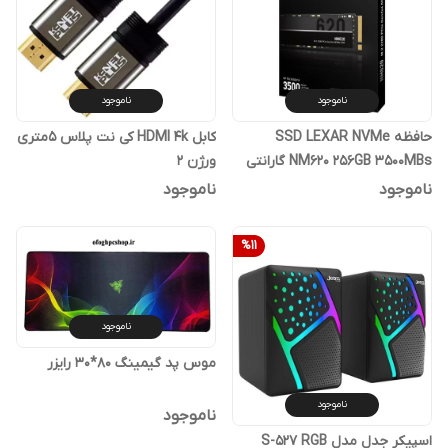
ناموجود
ناموجود
حافظه SSD LEXAR NVMe
کابل HDMI 4k کی نت پلاس 5متری
NM620 256GB 3500MBs گارانتی
ورژن 2
آواژنگ
ناموجود
ناموجود
%
11
ناموجود
موس پد گیمینگ 80*30 رایزر
ناموجود
ناموجود
اسپیکر جدل مدل S-527 RGB