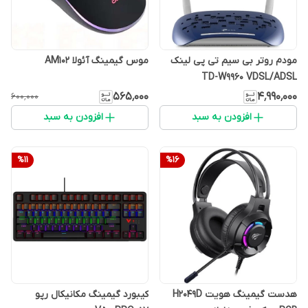
مودم روتر بی سیم تی پی لینک
موس گیمینگ آئولا AM102
TD-W9960 VDSL/ADSL
۵۶۵٬۰۰۰
۴٬۹۹۰٬۰۰۰
۶۰۰٬۰۰۰
افزودن به سبد
افزودن به سبد
%
11
%
16
هدست گیمینگ هویت H2049D
کیبورد گیمینگ مکانیکال رپو