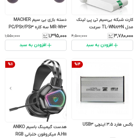
کارت شبکه بی‌سیم تی پی لینک
دسته بازی بی سیم MACHER
مدل TL-WN822N سرعت
MR-W63 سه کاره PC/PS2/PS3
۳۰۰Mbps
۱٬۳۹۵٬۰۰۰
۳٬۷۸۰٬۰۰۰
۱٬۵۵۰٬۰۰۰
۴٬۵۰۰٬۰۰۰
افزودن به سبد
افزودن به سبد
%
11
%
14
باکس هارد 3.5 اینچی USB3
هدست گیمینگ باسیم ANIKO
A.H111 میکروفون خلبانی RGB