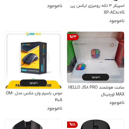
اسپیکر 3 تکه رومیزی ایکس پی
ناموجود
XP-AC807G
ناموجود
%
23
ناموجود
ناموجود
ساعت هوشمند HELLO JS8 PRO
موس باسیم وان مکس مدل OM-
MAX اورجینال
410A
ناموجود
ناموجود
%
18