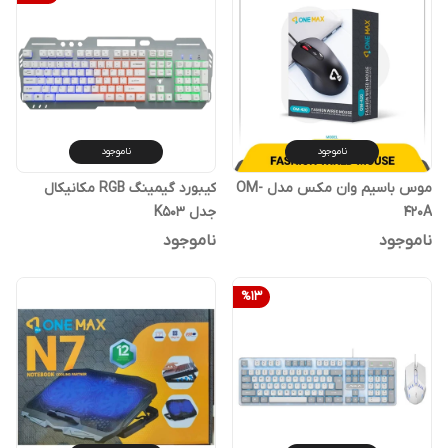
ناموجود
ناموجود
موس باسیم وان مکس مدل OM-
کیبورد گیمینگ RGB مکانیکال
420A
جدل K503
ناموجود
ناموجود
%
13