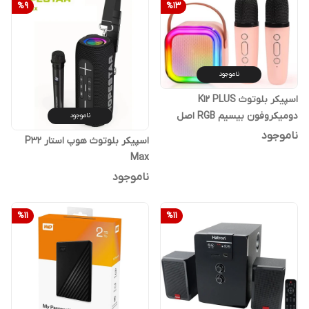
%
9
%
13
ناموجود
اسپیکر بلوتوث K12 PLUS
دومیکروفون بیسیم RGB اصل
ناموجود
ناموجود
اسپیکر بلوتوث هوپ استار P32
Max
ناموجود
%
11
%
11