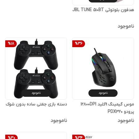
هدفون بلوتوثی JBL TUNE 510BT
ناموجود
%
18
%
36
ناموجود
ناموجود
موس گیمینگ 9کلید 12800DPI
دسته بازی جفتی ساده بدون شوک
پرودو PDX320
ناموجود
ناموجود
%
30
%
34