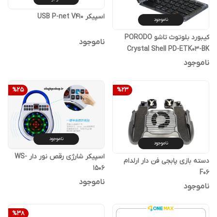
اسپیکر USB P-net V410
ناموجود
کیبورد بلوتوث تاشو PORODO
ناموجود
Crystal Shell PD-ETK03-BK
ناموجود
%
25
%
23
ناموجود
ناموجود
اسپیکر شارژی رقص نور دار WS-
دسته بازی پابجی فن دار ارلدام
1506
F06
ناموجود
ناموجود
%
38