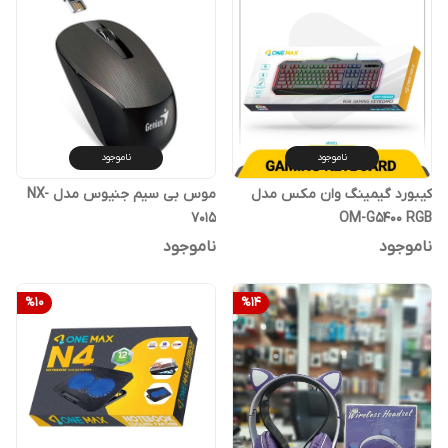
ناموجود
ناموجود
کیبورد گیمینگ وان مکس مدل
موس بی سیم جنیوس مدل NX-
7015
OM-G5400 RGB
ناموجود
ناموجود
%
10
%
14