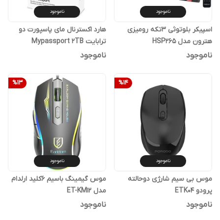
ناموجود
ناموجود
اسپیکر بلوتوثی 3تکه رومیزی
هارد اکسترنال مای پاسپورت دو
هترون مدل HSP265
ترابایت Mypassport 2TB
ناموجود
ناموجود
%
13
%
14
ناموجود
ناموجود
موس بی سیم شارژی دوحالته
موس گیمینگ باسیم 6کلید ارلدام
پرودو ETK04
مدل ET-KM12
ناموجود
ناموجود