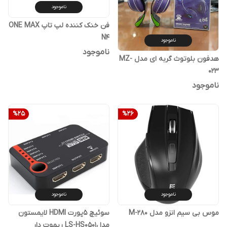
ناموجود
فن خنک کننده لپ تاپ ONE MAX
N4
ناموجود
ناموجود
هدفون بلوتوث گربه ای مدل MZ-
023
ناموجود
%
25
%
26
ناموجود
ناموجود
موس بی سیم انزو مدل M-280
سوئیچ 5پورت HDMI لایمستون
مدلLS-HS0501 ریموت دار