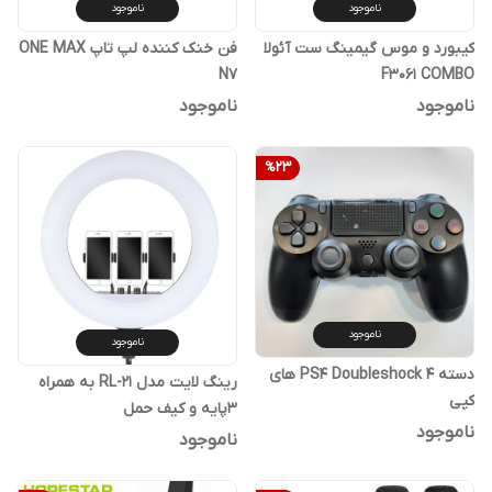
ناموجود
ناموجود
کیبورد و موس گیمینگ ست آئولا
فن خنک کننده لپ تاپ ONE MAX
N7
F3061 COMBO
ناموجود
ناموجود
%
23
ناموجود
ناموجود
دسته PS4 Doubleshock 4 های
رینگ لایت مدل RL-21 به همراه
کپی
3پایه و کیف حمل
ناموجود
ناموجود