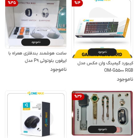
%
35
%
14
ناموجود
ناموجود
ساعت هوشمند بندفلزی همراه با
ایرفون بلوتوثی P9 مدل
کیبورد گیمینگ وان مکس مدل
A15ULTRA MAX
ناموجود
OM-G5500 RGB
ناموجود
%
36
ناموجود