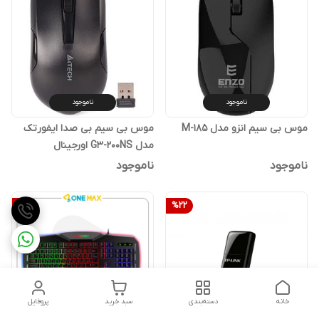
ناموجود
ناموجود
موس بی سیم انزو مدل M-185
موس بی سیم بی صدا ایفورتک
مدل G3-200NS اورجینال
ناموجود
ناموجود
%
16
%
22
خانه
دسته‌بندی
سبد خرید
پروفایل
ناموجود
ناموجود