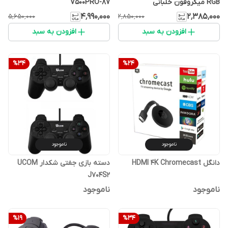
RGB میکروفون خلبانی
V500PRO-87
۴٬۹۹۰٬۰۰۰
۲٬۳۸۵٬۰۰۰
۵٬۶۵۰٬۰۰۰
۲٬۸۵۰٬۰۰۰
افزودن به سبد
افزودن به سبد
%
34
%
24
ناموجود
ناموجود
دانگل HDMI 4K Chromecast
دسته بازی جفتی شکدار UCOM
J704S2
ناموجود
ناموجود
%
19
%
34