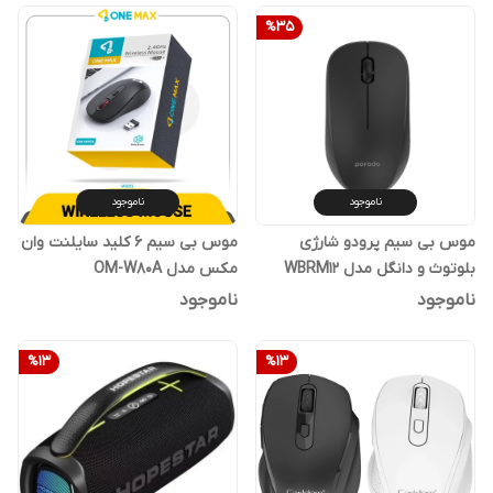
%
35
ناموجود
ناموجود
موس بی سیم پرودو شارژی
موس بی سیم 6 کلید سایلنت وان
بلوتوث و دانگل مدل WBRM12
مکس مدل OM-W80A
ناموجود
ناموجود
%
13
%
13