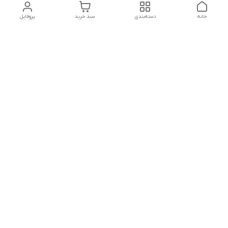
خانه
دسته‌بندی
سبد خرید
پروفایل
دسترسی سریع
تماس با ما
شکایات
درباره ما
قوانین و مقررات
سیاست حریم خصوصی
شنبه تا پنجشنبه ، 8 صبح تا 9شب پاسخگوی شما هستیم
شماره تماس
09171814307