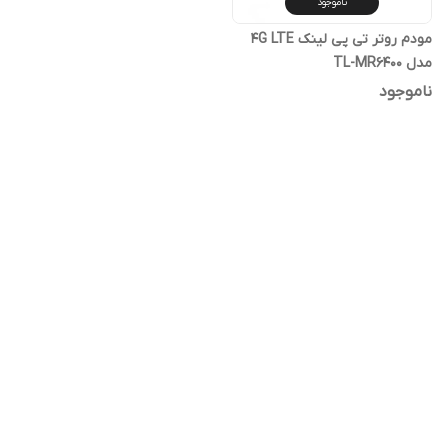
ناموجود
مودم روتر تی پی لینک 4G LTE
مدل TL-MR6400
ناموجود