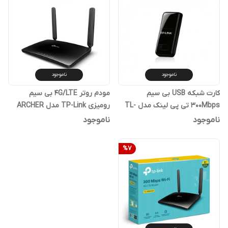
ناموجود
ناموجود
کارت شبکه USB بی‌ سیم
مودم روتر 4G/LTE بی سیم
300Mbps تی پی لینک مدل TL-
رومیزی TP-Link مدل ARCHER
MR200 AC750
WN823N
ناموجود
ناموجود
%
7