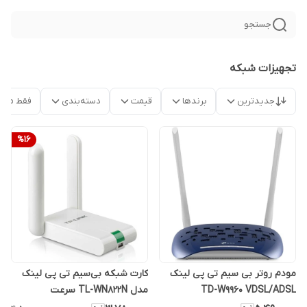
جستجو
تجهیزات شبکه
جدیدترین
برندها
قیمت
دسته‌بندی
فقط محص
%
16
مودم روتر بی سیم تی پی لینک
کارت شبکه بی‌سیم تی پی لینک
TD-W9960 VDSL/ADSL
مدل TL-WN822N سرعت
۳۰۰Mbps