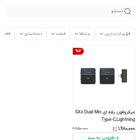
جستجو
پربازدیدترین
برندها
قیمت
دسته‌بندی
فقط م
%
12
میکروفون یقه ای SX8 Dual Mic
Type-C,Lightning
۱٬۹۸۰٬۰۰۰
۲٬۲۵۰٬۰۰۰
افزودن به سبد