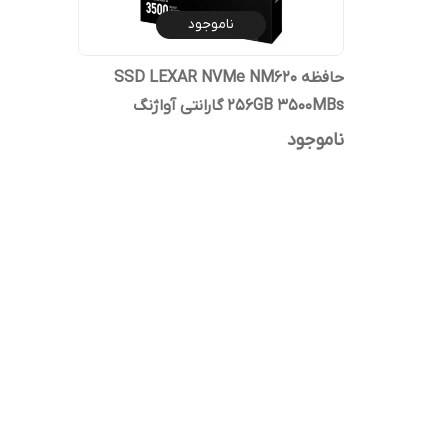
ناموجود
حافظه SSD LEXAR NVMe NM620
256GB 3500MBs گارانتی آواژنگ
ناموجود