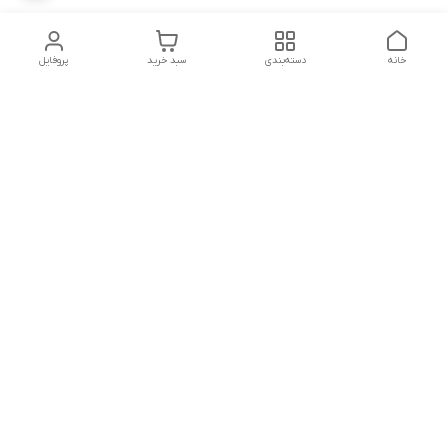
خانه
دسته‌بندی
سبد خرید
پروفایل
دسترسی سریع
تماس با ما
شکایات
درباره ما
قوانین و مقررات
سیاست حریم خصوصی
شنبه تا پنجشنبه ، 8 صبح تا 9شب پاسخگوی شما هستیم
شماره تماس
09171814307