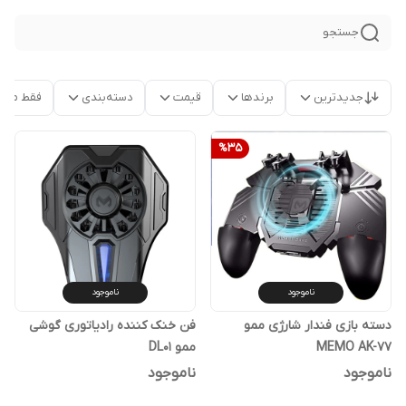
جستجو
جدیدترین
برندها
قیمت
دسته‌بندی
فقط محص
%
35
ناموجود
ناموجود
دسته بازی فندار شارژی ممو
فن خنک کننده رادیاتوری گوشی
MEMO AK-77
ممو DL01
ناموجود
ناموجود