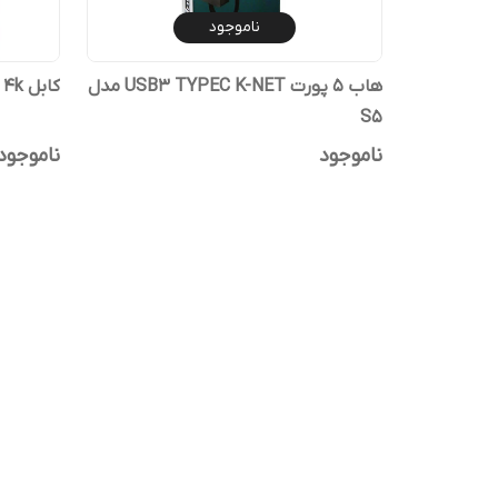
ناموجود
هاب 5 پورت USB3 TYPEC K-NET مدل
کابل HDMI 4k کی نت 2متری ورژن 2
S5
ناموجود
ناموجود