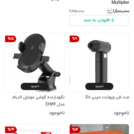
Multiplier
۱٬۵۰۰٬۰۰۰
۲٬۲۵۰٬۰۰۰
افزودن به سبد
%
15
%
9
ناموجود
ناموجود
جت فن ویولنت مینی X8
نگهدارنده گوشی موبایل الدرام
مدل EH144
ناموجود
ناموجود
%
24
%
14