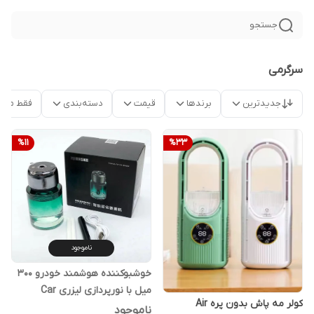
جستجو
سرگرمی
جدیدترین
برندها
قیمت
دسته‌بندی
فقط محص
%
11
%
33
ناموجود
خوشبوکننده هوشمند خودرو 300
میل با نورپردازی لیزری Car
کولر مه پاش بدون پره Air
Fragrance BX001
ناموجود