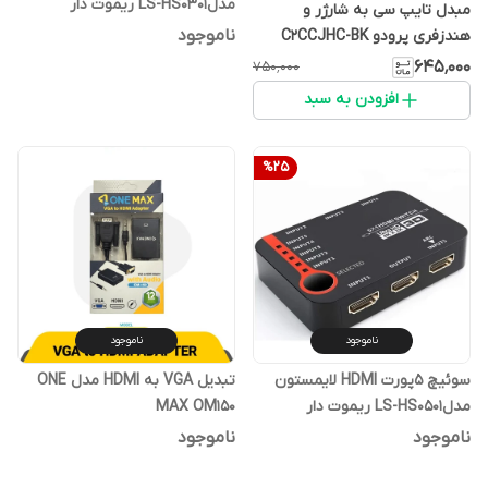
مدلLS-HS0301 ریموت دار
مبدل تایپ سی به شارژر و
ناموجود
هندزفری پرودو C2CCJHC-BK
۶۴۵٬۰۰۰
۷۵۰٬۰۰۰
افزودن به سبد
%
25
ناموجود
ناموجود
سوئیچ 5پورت HDMI لایمستون
تبدیل VGA به HDMI مدل ONE
مدلLS-HS0501 ریموت دار
MAX OM150
ناموجود
ناموجود