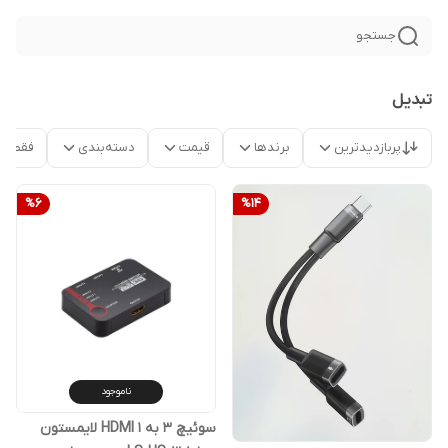
جستجو
تبدیل
پربازدیدترین
برندها
قیمت
دسته‌بندی
فقط م
%
6
%
14
ناموجود
سوئیچ 3 به 1 HDMI لایمستون