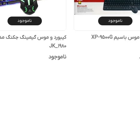
ناموجود
ناموجود
س باسیم XP-9500G
کیبورد و موس گیمینگ جکنگ مد
JK_1980
ناموجود