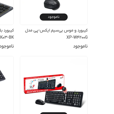
ناموجود
کیبورد و موس بی‌سیم ایکس-پی مدل
TK03-BK
XP-W4200G
ناموجود
ناموجود