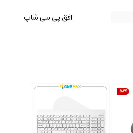
افق پی سی شاپ
%
24