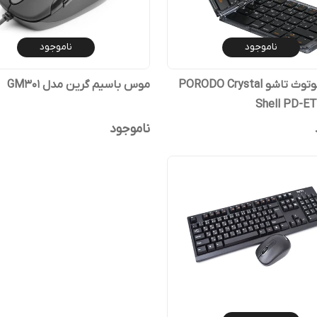
ناموجود
ناموجود
کیبورد بلوتوث تاشو PORODO Crystal
موس باسیم گرین مدل GM301
Shell PD-E
ناموجود