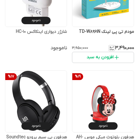
ناموجود
مودم تی پی لینک TD-W8961N
شارژر دیواری اینکاکس HC-10
۳٬۴۹۰٬۰۰۰
ناموجود
۳٬۹۵۰٬۰۰۰
افزودن به سبد
%
17
%
19
ناموجود
ناموجود
هدفون بلوتوث میکی موس AH-
هدفون بی سیم پرودو Soundtec