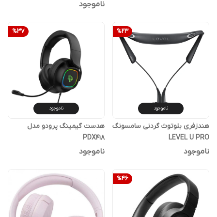
ناموجود
%
37
%
23
ناموجود
ناموجود
هندزفری بلوتوث گردنی سامسونگ
هدست گیمینگ پرودو مدل
PDX418
LEVEL U PRO
ناموجود
ناموجود
%
46