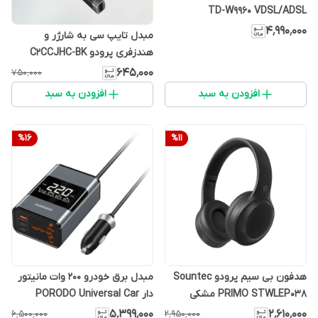
TD-W9960 VDSL/ADSL
۴٬۹۹۰٬۰۰۰
مبدل تایپ سی به شارژر و
هندزفری پرودو C2CCJHC-BK
۶۴۵٬۰۰۰
۷۵۰٬۰۰۰
افزودن به سبد
افزودن به سبد
%
16
%
11
هدفون بی سیم پرودو Sountec
مبدل برق خودرو 200 وات مانیتور
PRIMO STWLEP038 مشکی
دار PORODO Universal Car
Power Inverter 200W FWC067
۵٬۳۹۹٬۰۰۰
۲٬۶۱۰٬۰۰۰
۶٬۵۰۰٬۰۰۰
۲٬۹۵۰٬۰۰۰