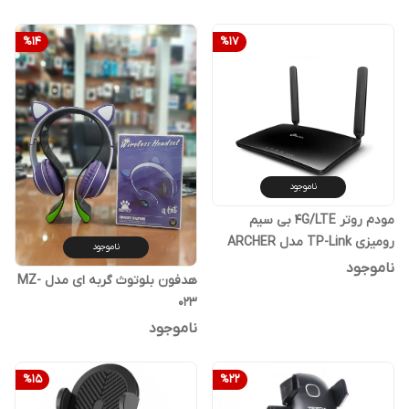
%
14
%
17
ناموجود
مودم روتر 4G/LTE بی سیم
رومیزی TP-Link مدل ARCHER
ناموجود
MR200 AC750
ناموجود
هدفون بلوتوث گربه ای مدل MZ-
023
ناموجود
%
15
%
22