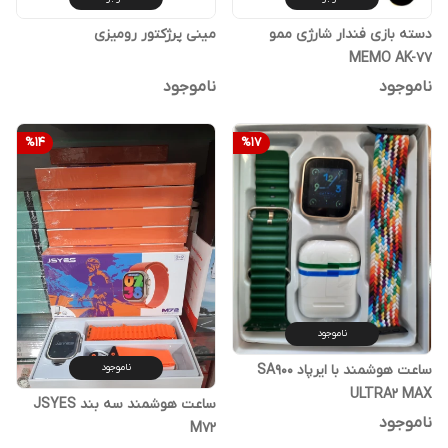
دسته بازی فندار شارژی ممو
مینی پرژکتور رومیزی
MEMO AK-77
ناموجود
ناموجود
%
14
%
17
ناموجود
ناموجود
ساعت هوشمند با ایرپاد SA900
ULTRA2 MAX
ساعت هوشمند سه بند JSYES
ناموجود
M72