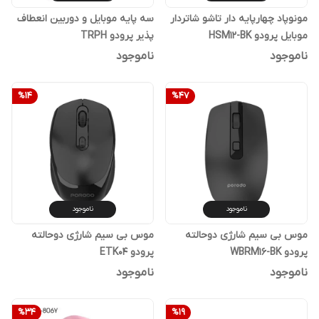
مونوپاد چهارپایه دار تاشو شاتردار
سه پایه موبایل و دوربین انعطاف
موبایل پرودو HSM12-BK
پذیر پرودو TRPH
ناموجود
ناموجود
%
14
%
47
ناموجود
ناموجود
موس بی سیم شارژی دوحالته
موس بی سیم شارژی دوحالته
پرودو WBRM16-BK
پرودو ETK04
ناموجود
ناموجود
%
34
%
19