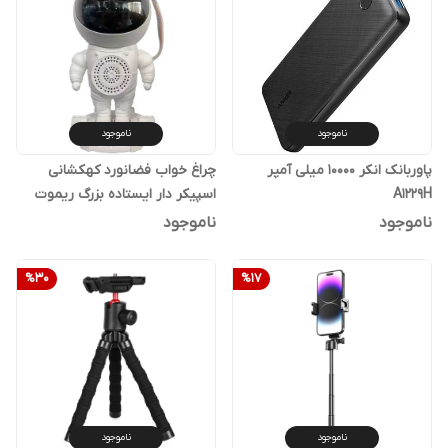
ناموجود
ناموجود
پاوربانک انکر 10000 میلی آمپر
چراغ خواب فضانورد کهکشانی
A1229H
اسپیکر دار ایستاده بزرگ ریموت
دار
ناموجود
ناموجود
%
30
%
17
ناموجود
ناموجود