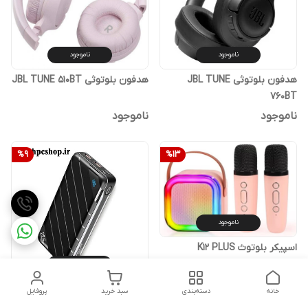
ناموجود
ناموجود
هدفون بلوتوثی JBL TUNE
هدفون بلوتوثی JBL TUNE 510BT
760BT
ناموجود
ناموجود
%
9
%
13
ناموجود
اسپیکر بلوتوث K12 PLUS
دومیکروفون بیسیم RGB اصل
ناموجود
ناموجود
پاوربانک کانفلون Q13 20000
خانه
دسته‌بندی
سبد خرید
پروفایل