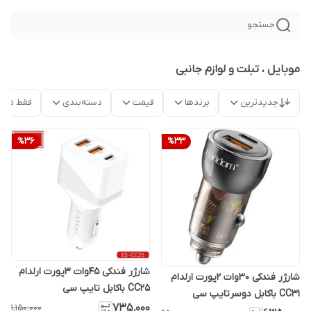
جستجو
موبایل ، تبلت و لوازم جانبی
جدیدترین
برندها
قیمت
دسته‌بندی
فقط محص
%
36
%
33
شارژر فندکی 45وات 3پورت ارلدام
شارژر فندکی 30وات 2پورت ارلدام
CC25 باکابل تایپ سی
CC31 باکابل دوسرتایپ سی
۷۳۵٬۰۰۰
۱٬۱۵۰٬۰۰۰