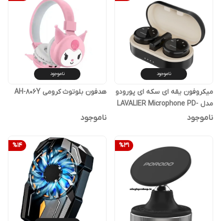
ناموجود
ناموجود
میکروفون یقه ای سکه ای پورودو
هدفون بلوتوث کرومی AH-806Y
مدل LAVALIER Microphone PD-
WMDMIC-BK
ناموجود
ناموجود
%
14
%
31