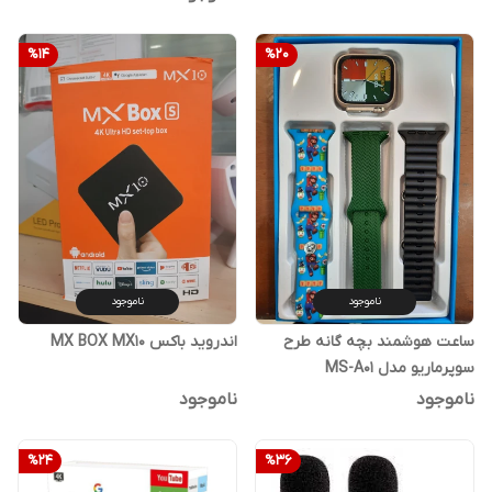
%
14
%
20
ناموجود
ناموجود
ساعت هوشمند بچه گانه طرح
اندروید باکس MX BOX MX10
سوپرماریو مدل MS-A01
ناموجود
ناموجود
%
24
%
36