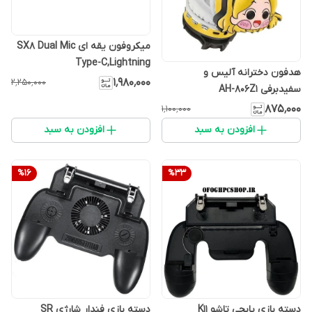
میکروفون یقه ای SX8 Dual Mic
Type-C,Lightning
هدفون دخترانه آلیس و
۱٬۹۸۰٬۰۰۰
۲٬۲۵۰٬۰۰۰
سفیدبرفی AH-806Z1
۸۷۵٬۰۰۰
۱٬۱۰۰٬۰۰۰
افزودن به سبد
افزودن به سبد
%
16
%
33
دسته بازی پابجی تاشو K11
دسته بازی فندار شارژی SR