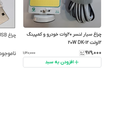
چراغ سیار لنسر 20وات خودرو و کمپینگ
چراغ LED USB اضطراری 24تایی
12ولت 20W DK-12
۹۷۹٬۰۰۰
۱٬۱۲۰٬۰۰۰
ناموجود
افزودن به سبد