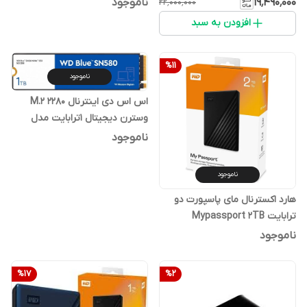
۱۹٬۴۹۰٬۰۰۰
ناموجود
۲۲٬۰۰۰٬۰۰۰
افزودن به سبد
%
11
ناموجود
اس اس دی اینترنال M.2 2280
وسترن دیجیتال 1ترابایت مدل
SN580 گارانتی سازگار
ناموجود
ناموجود
هارد اکسترنال مای پاسپورت دو
ترابایت Mypassport 2TB
ناموجود
%
17
%
2