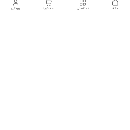
خانه
دسته‌بندی
سبد خرید
پروفایل
دسترسی سریع
تماس با ما
شکایات
درباره ما
قوانین و مقررات
سیاست حریم خصوصی
شنبه تا پنجشنبه ، 8 صبح تا 9شب پاسخگوی شما هستیم
شماره تماس
09171814307