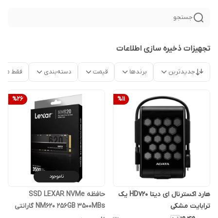
جستجو
تجهیزات ذخیره سازی اطلاعات
جدیدترین
برندها
قیمت
دسته‌بندی
فقط محص
%
26
%
11
ناموجود
هارد اکسترنال ای دیتا HD720 یک
حافظه SSD LEXAR NVMe
ترابایت مشکی
NM620 256GB 3500MBs گارانتی
آواژنگ