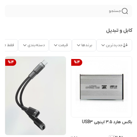
جستجو
کابل و تبدیل
جدیدترین
برندها
قیمت
دسته‌بندی
فقط محص
%
14
%
14
باکس هارد 3.5 اینچی USB3