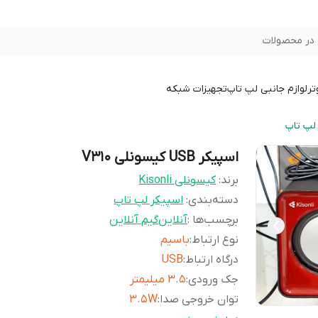
در محصولات
تر
لوازم جانبی لپ تاپ
تجهیزات شبکه
لپ تاپ
اسپیکر USB کیسونلی V310
برند:
کیسونلی Kisonli
دسته‌بندی
:
اسپیکر لپ تاپ
برچسب‌ها :
آنلاین
گیم آنلاین
نوع ارتباط
:
باسیم
درگاه ارتباط
:
USB
جک ورودی
:
3.5 میلیمتر
توان خروجی صدا
:
3.5W