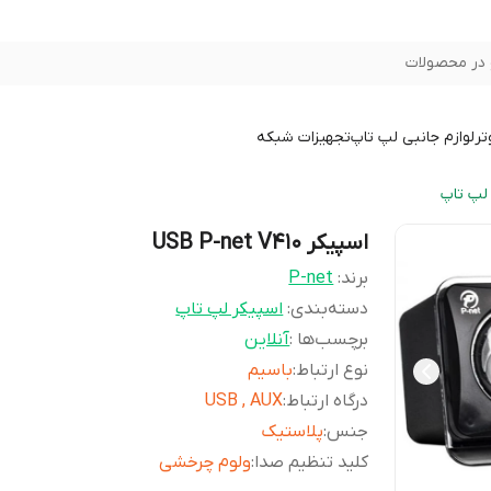
در محصولات
تر
لوازم جانبی لپ تاپ
تجهیزات شبکه
لپ تاپ
اسپیکر USB P-net V410
برند:
P-net
دسته‌بندی
:
اسپیکر لپ تاپ
برچسب‌ها :
آنلاین
نوع ارتباط
:
باسیم
درگاه ارتباط
:
USB , AUX
جنس
:
پلاستیک
کلید تنظیم صدا
:
ولوم چرخشی