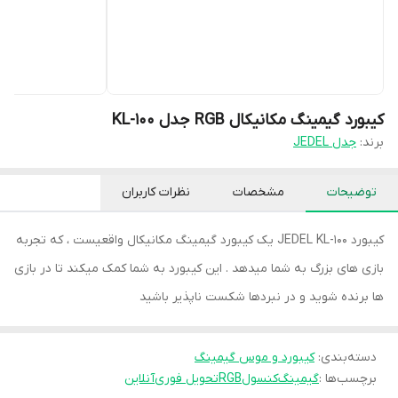
کیبورد گیمینگ مکانیکال RGB جدل KL-100
برند:
جدل JEDEL
توضیحات
مشخصات
نظرات کاربران
کیبورد JEDEL KL-100 یک کیبورد گیمینگ مکانیکال واقعیست ، که تجربه
بازی های بزرگ به شما میدهد . این کیبورد به شما کمک میکند تا در بازی
ها برنده شوید و در نبردها شکست ناپذیر باشید
دسته‌بندی
:
کیبورد و موس گیمینگ
برچسب‌ها :
گیمینگ
کنسول
RGB
تحویل فوری
آنلاین