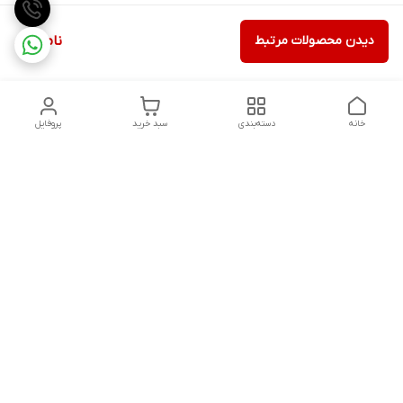
دیدن محصولات مرتبط
ناموجود
خانه
دسته‌بندی
سبد خرید
پروفایل
دسترسی سریع
تماس با ما
شکایات
درباره ما
قوانین و مقررات
سیاست حریم خصوصی
شنبه تا پنجشنبه ، 8 صبح تا 9شب پاسخگوی شما هستیم