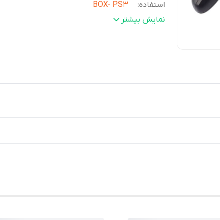
استفاده
:
BOX- PS3
نوع باطری
:
هردسته 2عدد AAA
نمایش بیشتر