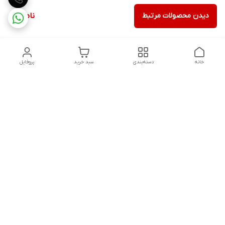
دیدن محصولات مرتبط
ناموجود
خانه
دسته‌بندی
سبد خرید
پروفایل
دسترسی سریع
تماس با ما
شکایات
درباره ما
قوانین و مقررات
سیاست حریم خصوصی
شنبه تا پنجشنبه ، 8 صبح تا 9شب پاسخگوی شما هستیم