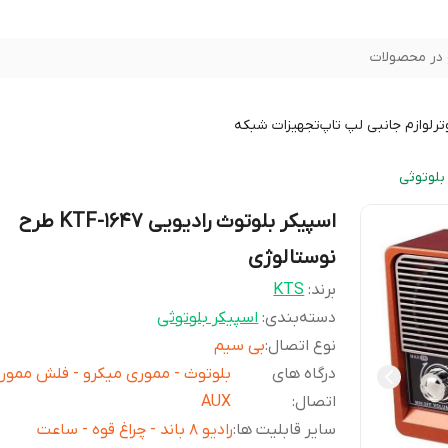
در محصولات
تر
لوازم جانبی لپ تاپ
تجهیزات شبکه
بلوتوثی
اسپیکر بلوتوث رادیویی KTF-1647 طرح
نوستالوژی
برند:
KTS
دسته‌بندی
:
اسپیکر بلوتوثی
نوع اتصال
:
بی سیم
درگاه های
بلوتوث - مموری میکرو - فلش مموری
اتصال
:
AUX
سایر قابلیت ها
:
رادیو 8 باند - چراغ قوه - ساعت