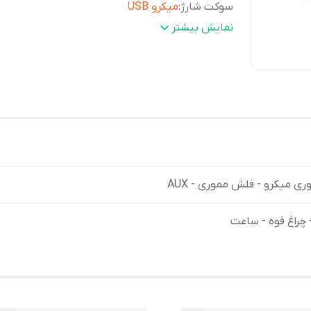
سوکت شارژ
:
میکرو USB
سایز باند
:
3 اینچ
نمایش بیشتر
نوع باطری
:
18650
ری میکرو - فلش مموری - AUX