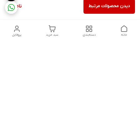
دیدن محصولات مرتبط
ناموجود
خانه
دسته‌بندی
سبد خرید
پروفایل
دسترسی سریع
تماس با ما
شکایات
درباره ما
قوانین و مقررات
سیاست حریم خصوصی
شنبه تا پنجشنبه ، 8 صبح تا 9شب پاسخگوی شما هستیم
شماره تماس
09171814307