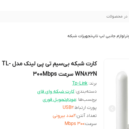
در محصولات
تر
لوازم جانبی لپ تاپ
تجهیزات شبکه
کارت شبکه بی‌سیم تی پی لینک مدل TL-
WN822N سرعت ۳۰۰Mbps
برند:
Tp-Link
دسته‌بندی
:
کارت شبکه وای فای
برچسب‌ها :
مودم
تحویل فوری
پورت ارتباط
:
USB2
تعداد آنتن
:
2عدد بیرونی
سرعت
:
300 Mbps