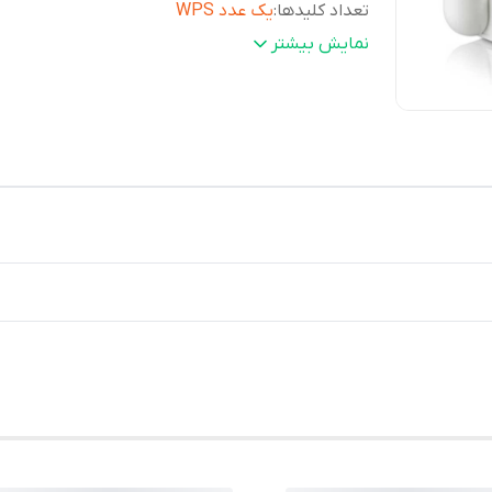
تعداد کلیدها
:
یک عدد WPS
فرکانس
:
2.400-2.4835 گیگاهرتز
نمایش بیشتر
استانداردها
:
IEEE 802.11n , IEEE 802.11g, IEEE 802.11b
امنیت
:
WEP, WPA-PSK/WPA2-PSK,WPA2/WPA