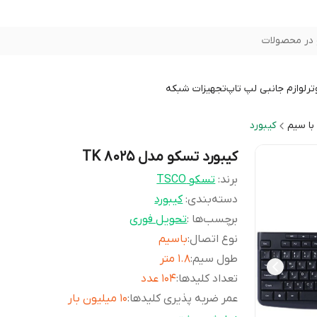
در محصولات
تر
لوازم جانبی لپ تاپ
تجهیزات شبکه
با سیم
کیبورد
کیبورد تسکو مدل TK 8025
برند:
تسکو TSCO
دسته‌بندی
:
کیبورد
برچسب‌ها :
تحویل فوری
نوع اتصال
:
باسیم
طول سیم
:
1.8 متر
تعداد کلیدها
:
104 عدد
عمر ضربه پذیری کلیدها
:
10 میلیون بار