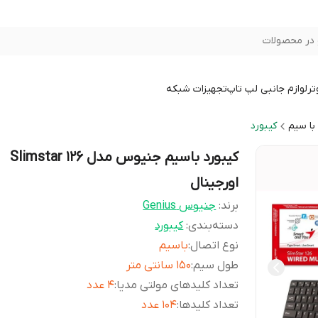
در محصولات
تر
لوازم جانبی لپ تاپ
تجهیزات شبکه
با سیم
کیبورد
کیبورد باسیم جنیوس مدل Slimstar 126
اورجینال
برند:
جنیوس Genius
دسته‌بندی
:
کیبورد
نوع اتصال
:
باسیم
طول سیم
:
150 سانتی متر
تعداد کلیدهای مولتی مدیا
:
4 عدد
تعداد کلیدها
:
104 عدد