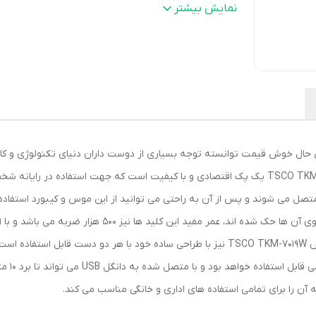
نوع باطری
:
کیبورد یک عدد AAA ، موس یک عدد AA
نمایش بیشتر
دقت موس
:
1200dpi
فاصله پشتیبانی
:
10 متر
تعداد کلیدهای موس
:
3عدد
عمر ضربه پذیری کلیدها
:
10میلیون بار
حال خوش قیمت توانسته توجه بسیاری از دوست داران دنیای تکنولوژی و کامپی
ط دانگل USB به دستگاه شما متصل می شوند و پس از آن به راحتی می توانید از این موس و کیبور
و همانند کیبورد تا 10 متر اتصال مفید داشته باشد.موس TSCO TKM-7019W نیز با طراحی ساده خود 