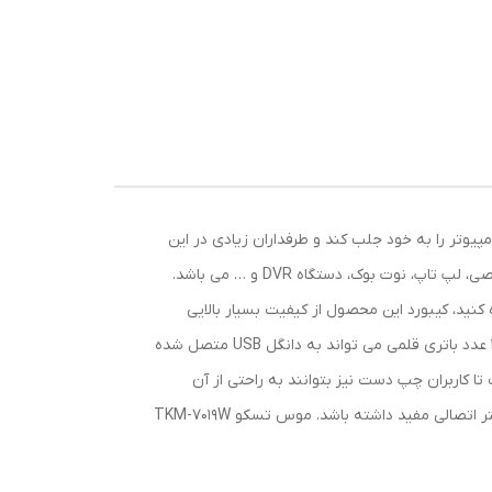
وتر را به خود جلب کند و طرفداران زیادی در این
عرصه بیابد، کیبورد و موس بیسیم تسکو مدل TSCO TKM-7019W یک پک اقتصادی و با کیفیت است که جهت استفاده در رایانه شخصی، لپ تاپ، نوت بوک، دستگاه DVR و … می باشد.
د استفاده کنید، کیبورد این محصول از کیفیت بسیار بالایی
برخوردار است و دارای 104 کلید است که حروف فارسی روی آن ها حک شده اند، عمر مفید این کلید ها نیز 500 هزار ضربه می باشد و با 1 عدد باتری قلمی می تواند به دانگل USB متصل شده
با هر دو دست قابل استفاده است تا کاربران چپ دست نیز بتوانند به راحتی از آن
استفاده کنند، این موس نیز از طریق یک عدد باتری قلمی قابل استفاده خواهد بود و با متصل شده به دانگل USB می تواند تا برد 10 متر اتصالی مفید داشته باشد. موس تسکو TKM-7019W