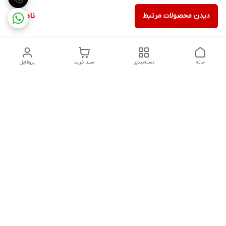
دیدن محصولات مرتبط
ناموجود
خانه
دسته‌بندی
سبد خرید
پروفایل
دسترسی سریع
تماس با ما
شکایات
درباره ما
قوانین و مقررات
سیاست حریم خصوصی
شنبه تا پنجشنبه ، 8 صبح تا 9شب پاسخگوی شما هستیم