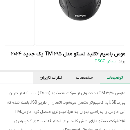
موس باسیم 6کلید تسکو مدل TM 295 پک جدید 2024
برند:
تسکو TSCO
توضیحات
مشخصات
نظرات کاربران
ماوس «TM 295» محصولی از شرکت «تسکو» (Tsco) است که از طریق
پورت USB به کامپیوتر متصل می‌شود. اتصال از طریق USB باعث شده که
این ماوس را به‌راحتی بتوان به هرکامپیوتری متصل کرد. ماوس TM
295 شرکت تسکو دارای شش کلید برای انجام فعالیت‌های کامپیوتری