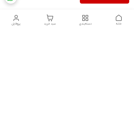
خانه
دسته‌بندی
سبد خرید
پروفایل
دسترسی سریع
تماس با ما
شکایات
درباره ما
قوانین و مقررات
سیاست حریم خصوصی
شنبه تا پنجشنبه ، 8 صبح تا 9شب پاسخگوی شما هستیم
شماره تماس
09171814307