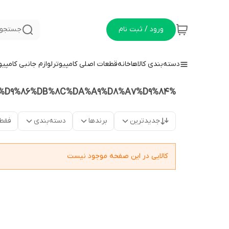
ورود / ثبت نام
جستجو 
دسته‌بندی کالاها
خانه
قطعات اصلی کامپیوتر
لوازم جانبی کامپیو
%D9%85%DA%A9%D8%A7%D9%86%DB%8C%DA%A9%D8%A7%D9%84
جدیدترین
برندها
دسته‌بندی
فقط
کالایی در این صفحه موجود نیست