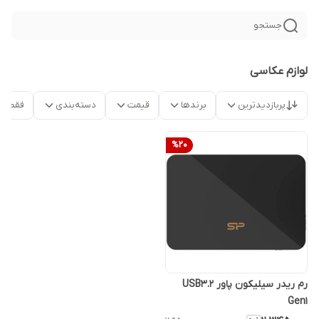
جستجو
لوازم عکاسی
پربازدیدترین
برندها
قیمت
دسته‌بندی
فقط م
%
20
رم ریدر سیلیکون پاور USB3.2
Gen1