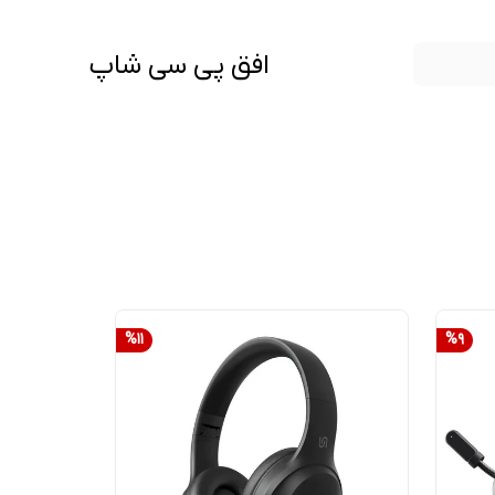
افق پی سی شاپ
%
11
%
9