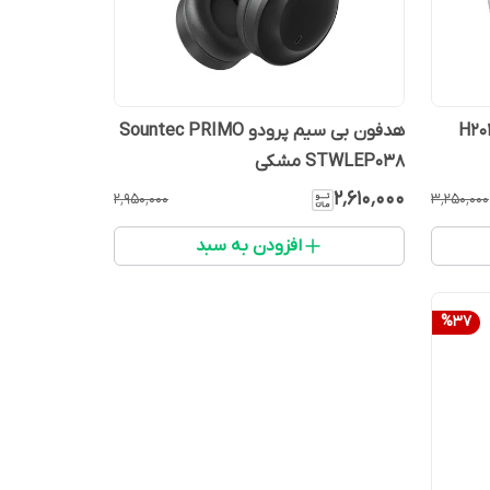
H2042D R
هدفون بی سیم پرودو Sountec PRIMO
STWLEP038 مشکی
۲٬۶۱۰٬۰۰۰
۲٬۹۵۰٬۰۰۰
۳٬۲۵۰٬۰۰۰
افزودن به سبد
%
37