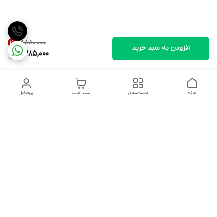
۲٬۸۵۰٬۰۰۰
16
%
افزودن به سبد خرید
2,385,000
خانه
دسته‌بندی
سبد خرید
پروفایل
دسترسی سریع
تماس با ما
شکایات
درباره ما
قوانین و مقررات
سیاست حریم خصوصی