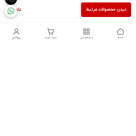
دیدن محصولات مرتبط
ناموجود
خانه
دسته‌بندی
سبد خرید
پروفایل
دسترسی سریع
تماس با ما
شکایات
درباره ما
قوانین و مقررات
سیاست حریم خصوصی
شنبه تا پنجشنبه ، 8 صبح تا 9شب پاسخگوی شما هستیم