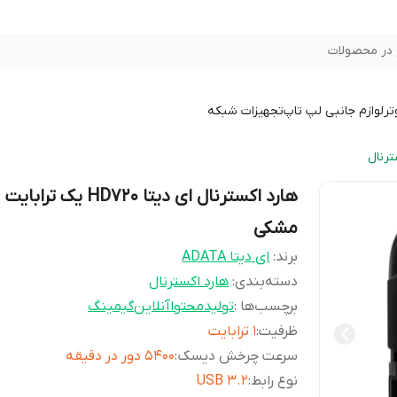
در محصولات
تر
لوازم جانبی لپ تاپ
تجهیزات شبکه
ترنال
هارد اکسترنال ای دیتا HD720 یک ترابایت
مشکی
برند:
ای دیتا ADATA
دسته‌بندی
:
هارد اکسترنال
برچسب‌ها :
تولیدمحتوا
آنلاین
گیمینگ
ظرفیت
:
1 ترابایت
سرعت چرخش دیسک
:
5400 دور در دقیقه
نوع رابط
:
USB ۳.۲