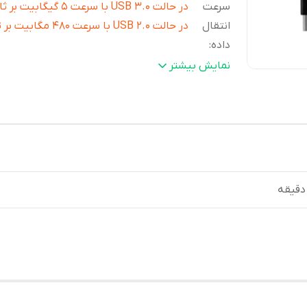
سرعت
در حالت USB ۳.۰ با سرعت ۵ گیگابی
انتقال
در حالت USB ۲.۰ با سرعت ۴۸۰ مگابیت بر ثانیه
داده
:
قابلیت
مقاوم در برابر نفوذ گرد و غبار مقاوم در برا
نمایش بیشتر
های
و خش مقاوم در برابر ضربه مقاوم در برابر 
مقاومتی
:
آب
سایر
بدنه از جنس پلاستیک ضدضربه سیلیکونی / د
قابلیت
ها
:
ساعت / ضد گردوغبار و خاک تحت هر شرایطی 
سیستم محافظت ۳ لایه / دارای حسگر G Shock
رنگ
:
مشکی
اصالت کالا
:
اصل