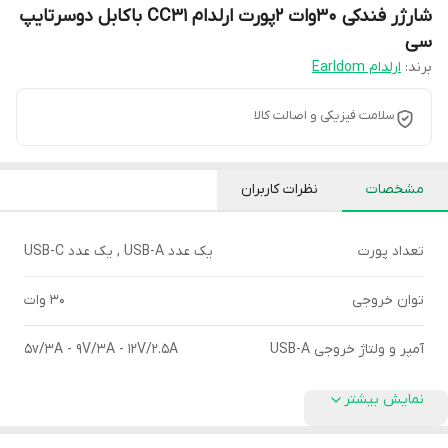
شارژر فندکی 30وات 2پورت ارلدام CC31 باکابل دوسرتایپ
سی
برند:
ارلدام Earldom
سلامت فیزیکی و اصالت کالا
مشخصات
نظرات کاربران
تعداد پورت
یک عدد USB-A , یک عدد USB-C
توان خروجی
30 وات
آمپر و ولتاژ خروجی USB-A
5v/3A - 9V/3A - 12V/2.5A
نمایش بیشتر