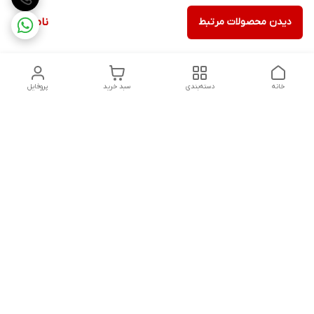
دیدن محصولات مرتبط
ناموجود
خانه
دسته‌بندی
سبد خرید
پروفایل
دسترسی سریع
تماس با ما
شکایات
درباره ما
قوانین و مقررات
سیاست حریم خصوصی
شنبه تا پنجشنبه ، 8 صبح تا 9شب پاسخگوی شما هستیم