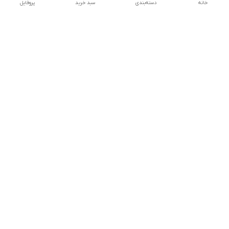
خانه
دسته‌بندی
سبد خرید
پروفایل
دسترسی سریع
تماس با ما
شکایات
درباره ما
قوانین و مقررات
سیاست حریم خصوصی
شنبه تا پنجشنبه ، 8 صبح تا 9شب پاسخگوی شما هستیم
شماره تماس
09171814307