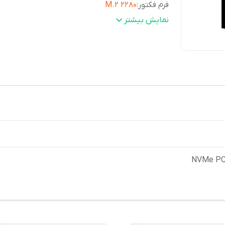
فرم فکتور
:
M.2 2280
سرعت خواندن اطلاعات
:
3500 مگابایت بر ثانیه
نمایش بیشتر
NVMe PC