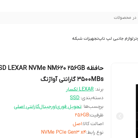
در محصولات
تر
لوازم جانبی لپ تاپ
تجهیزات شبکه
حافظه SD LEXAR NVMe NM620 256GB
3500MBs گارانتی آواژنگ
برند:
LEXAR لکسار
دسته‌بندی
:
SSD
برچسب‌ها :
تحویل فوری
اورجینال
گارانتی اصلی
ظرفیت
:
256GB
اصالت کالا
:
اصل
نوع رابط
:
NVMe PCIe Gen3 x4