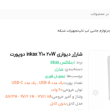
در محصولات
تر
لوازم جانبی لپ تاپ
تجهیزات شبکه
شارژر دیواری inkax Y10 20W دوپورت
برند:
اینکاکس inkax
دسته‌بندی
:
شارژر
برچسب‌ها :
تحویل فوری
تعداد پورت
:
یک عدد USB-A , یک عدد USB-C
توان خروجی
:
20 وات
ولتاژ و آمپر خروجی
:
5V/3A - 9V/2.2A - 12V/1.7A
مدل کابل
:
بدون کابل