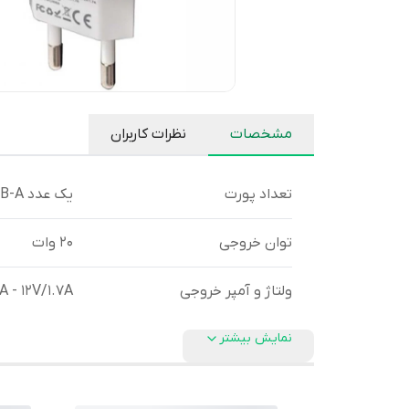
مشخصات
نظرات کاربران
تعداد پورت
یک عدد USB-A , یک عدد USB-C
توان خروجی
20 وات
ولتاژ و آمپر خروجی
A - 12V/1.7A
نمایش بیشتر